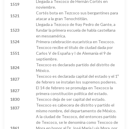
Llegada a Texcoco de Hernán Cortés en
1519
noviembre.
Cortés bota en Tezcoco sus bergantines para
1521
atacar a la gran Tenochtitlán.
Llegada a Tezcoco de fray Pedro de Gante, a
1523
fundar la primera escuela de habla castellana
en mesoamérica.
1524
Primera celebración eucarística en Texcoco.
Texcoco recibe el título de ciudad dada por
1551
Carlos V de España y I de Alemania el 9 de
septiembre.
Texcoco es declarado partido del distrito de
1824
México.
Texcoco es declarada capital del estado y el 1º
1827
de febrero se instalan los supremos poderes.
El 14 de febrero se promulga en Texcoco la
1827
primera constitución política del estado.
1830
Texcoco deja de ser capital del estado.
Texcoco es cabecera de distrito y partido el
1837
mismo nombre, del departamento de México.
A la ciudad de Texcoco, del entonces partido
de Texcoco, se le denomina como Texcoco de
1861
Mora en honor al Dr. José María Luis Mora, por