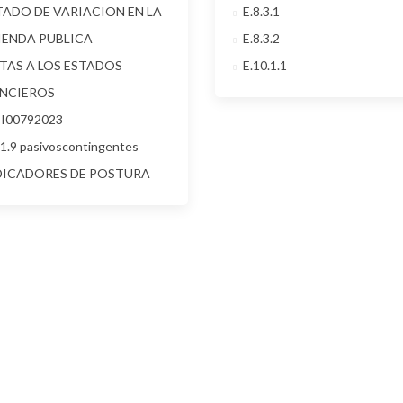
TADO DE VARIACION EN LA
E.8.3.1
IENDA PUBLICA
E.8.3.2
TAS A LOS ESTADOS
E.10.1.1
ANCIEROS
II00792023
.1.9 pasivoscontingentes
DICADORES DE POSTURA