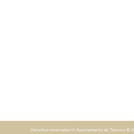
Cont
Direc
Col. Ce
Email
Presi
presid
Teléf
Derechos reservados H. Ayuntamiento de Texcoco © 2