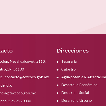
acto
Direcciones
cción: Nezahualcoyotl #110,
Tesorería
ntro,CP: 56100
Catastro
l:
contacto@texcoco.gob.mx
Agua potable & Alcantarill
Desarrollo Económico
dencia:
Desarrollo Social
encia@texcoco.gob.mx.
Desarrollo Urbano
fono: 595 95 20000