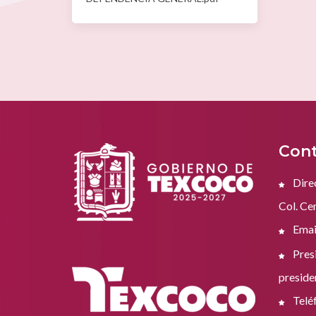
Cont
Dire
Col. Ce
Emai
Presi
presid
Telé