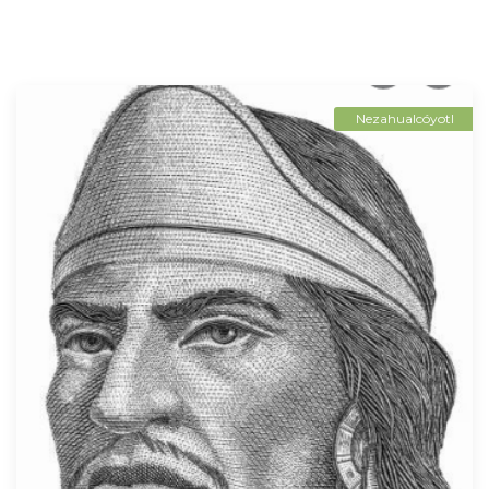
Nezahualcóyotl