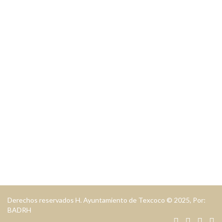
Explore los lugares destacados de
Texcoco
Cultura
Eventos
Bolsa de Trabajao
Mapa Turístico
Alimentos & Restaurantes
Entretenimiento
Derechos reservados H. Ayuntamiento de Texcoco © 2025, Por:
BADRH